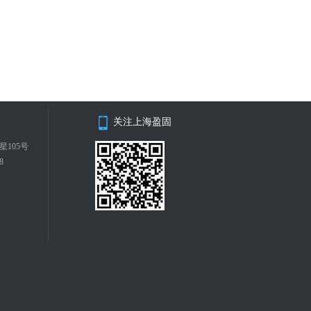
关注上海盈固
105号
8