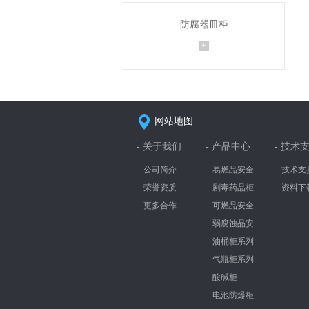
防腐器皿柜
防腐器皿柜采用pp板制作，也叫做pp
+
器皿柜,顾名思义,防
网站地图
- 关于我们
- 产品中心
- 技术
公司简介
易燃品安全
技术支
柜
荣誉资质
剧毒药品柜
资料下
系列
更多合作
可燃品安全
柜
弱腐蚀品安
全柜
油桶柜系列
气瓶柜系列
酸碱柜
电池防爆柜