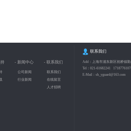
联系我们
Add：上海市浦东新区祝桥镇勤星
支持
- 新闻中心
- 联系我们
Tel：
021-61682241
1718776107
持
公司新闻
联系我们
E-Mail：
sh_yguard@163.com
载
行业新闻
在线留言
人才招聘