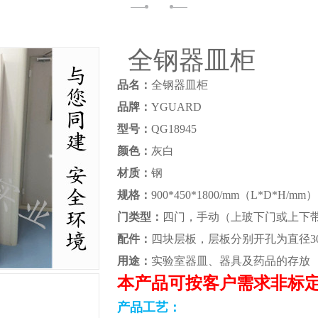
全钢器皿柜
品名：
全钢器皿柜
品牌：
YGUARD
型号：
QG18945
颜色：
灰白
材质：
钢
规格：
900*450*1800/mm（L*D*H/mm）
门类型：
四门，手动（上玻下门或上下
配件：
四块层板，层板分别开孔为直径30/4
用途：
实验室器皿、器具及药品的存放
本产品可按客户需求非标
产品工艺：